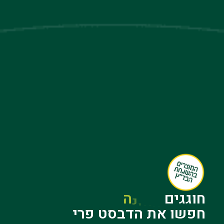
חוגגים
א
י
ר
ו
ע
חפשו
את
הדבסט
פרי